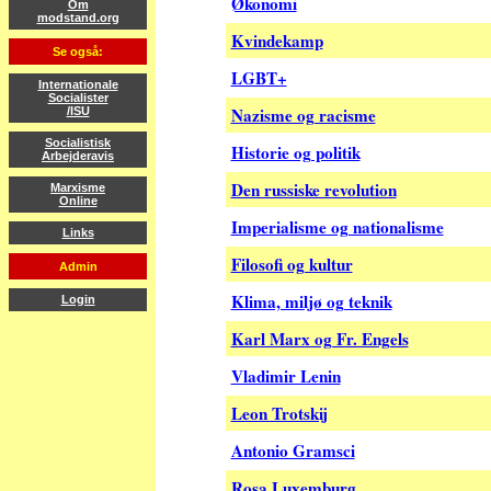
Økonomi
Om
modstand.org
Kvindekamp
Se også:
LGBT+
Internationale
Socialister
Nazisme og racisme
/ISU
Socialistisk
Historie og politik
Arbejderavis
Den russiske revolution
Marxisme
Online
Imperialisme og nationalisme
Links
Filosofi og kultur
Admin
Klima, miljø og teknik
Login
Karl Marx og Fr. Engels
Vladimir Lenin
Leon Trotskij
Antonio Gramsci
Rosa Luxemburg