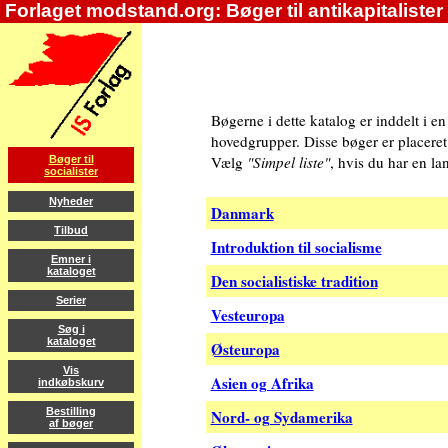
Forlaget modstand.org: Bøger til antikapitalister
Bøgerne i dette katalog er inddelt i e
hovedgrupper. Disse bøger er placeret
Vælg
"Simpel liste"
, hvis du har en la
Bøger til
socialister
Nyheder
Danmark
Tilbud
Introduktion til socialisme
Emner i
kataloget
Den socialistiske tradition
Serier
Vesteuropa
Søg i
kataloget
Østeuropa
Vis
Asien og Afrika
indkøbskurv
Bestilling
Nord- og Sydamerika
af bøger