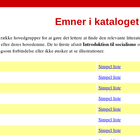
Emner i kataloget
n række hovedgrupper for at gøre det lettere at finde den relevante litter
Introduktion til socialisme
 efter deres hovedemne. De to første afsnit
o
ngsom forbindelse eller ikke ønsker at se illustrationer.
Simpel liste
Simpel liste
Simpel liste
Simpel liste
Simpel liste
Simpel liste
Simpel liste