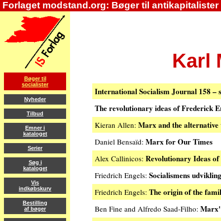
Forlaget modstand.org: Bøger til antikapitalister
Karl 
Bøger til
socialister
International Socialism Journal 158 – 
Nyheder
The revolutionary ideas of Frederick E
Tilbud
Marx and the alternative 
Kieran Allen:
Emner i
kataloget
Marx for Our Times
Daniel Bensaïd:
Serier
Revolutionary Ideas o
Alex Callinicos:
Søg i
kataloget
Socialismens udvikling
Friedrich Engels:
Vis
indkøbskurv
The origin of the fami
Friedrich Engels:
Bestilling
Marx'
Ben Fine and Alfredo Saad-Filho:
af bøger