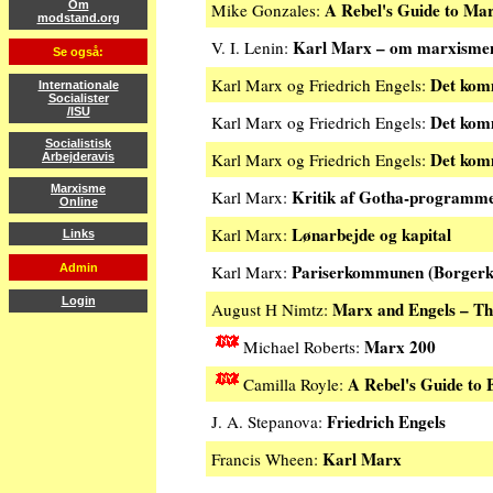
A Rebel's Guide to Ma
Om
Mike Gonzales:
modstand.org
Karl Marx – om marxisme
V. I. Lenin:
Se også:
Det komm
Karl Marx og Friedrich Engels:
Internationale
Socialister
/ISU
Det komm
Karl Marx og Friedrich Engels:
Socialistisk
Det komm
Karl Marx og Friedrich Engels:
Arbejderavis
Marxisme
Kritik af Gotha-programm
Karl Marx:
Online
Lønarbejde og kapital
Karl Marx:
Links
Pariserkommunen (Borgerkr
Admin
Karl Marx:
Login
Marx and Engels – The
August H Nimtz:
Marx 200
Michael Roberts:
A Rebel's Guide to 
Camilla Royle:
Friedrich Engels
J. A. Stepanova:
Karl Marx
Francis Wheen: