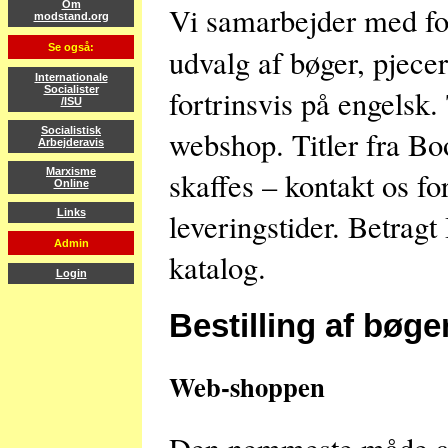
Om
Vi samarbejder med fo
modstand.org
Se også:
udvalg af bøger, pjecer
Internationale
fortrinsvis på engelsk.
Socialister
/ISU
webshop. Titler fra Bo
Socialistisk
Arbejderavis
skaffes – kontakt os fo
Marxisme
Online
leveringstider. Betragt
Links
Admin
katalog.
Login
Bestilling af bøge
Web-shoppen