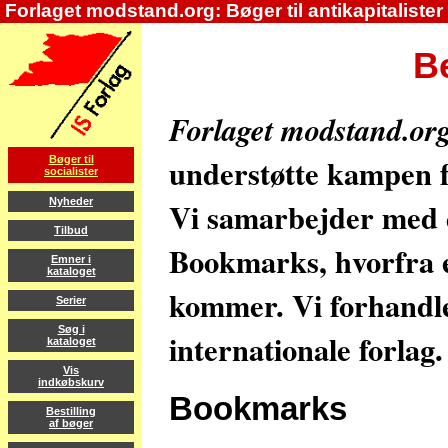
Forlaget modstand.org: Bøger til antikapitalister
Be
Forlaget modstand.or
understøtte kampen fo
Bøger til
socialister
Vi samarbejder med de
Nyheder
Tilbud
Bookmarks, hvorfra en
Emner i
kataloget
kommer. Vi forhandl
Serier
Søg i
internationale forlag.
kataloget
Vis
indkøbskurv
Bookmarks
Bestilling
af bøger