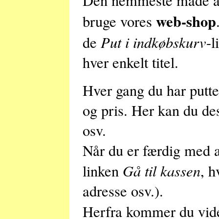
Den nemmeste måde at b
web-shop
bruge vores
Put i indkøbskurv
de
-l
hver enkelt titel.
Hver gang du har putte
og pris. Her kan du des
osv.
Når du er færdig med a
Gå til kassen
linken
, h
adresse osv.).
Herfra kommer du vide