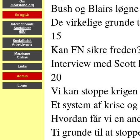
Om
Bush og Blairs løgne
modstand.org
Se også:
De virkelige grunde t
Internationale
Socialister
15
/ISU
Socialistisk
Kan FN sikre freden?
Arbejderavis
Marxisme
Online
Interview med Scott R
Links
20
Admin
Vi kan stoppe krigen
Login
Et system af krise og
Hvordan får vi en an
Ti grunde til at stop