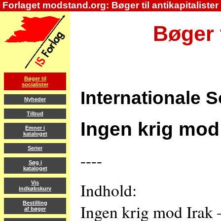
Forlaget modstand.org: Bøger til antikapitalister
Bøger t
Bøger til
socialister
Internationale S
Nyheder
Tilbud
Ingen krig mod
Emner i
kataloget
Serier
----
Søg i
kataloget
Indhold:
Vis
indkøbskurv
Bestilling
Ingen krig mod Irak 
af bøger