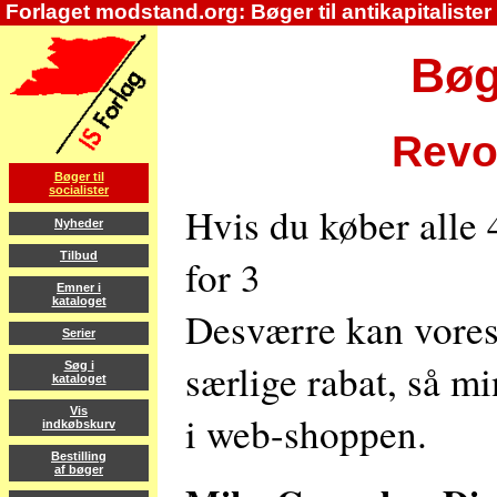
Forlaget modstand.org: Bøger til antikapitalister
Bøge
Revol
Bøger til
socialister
Hvis du køber alle 4
Nyheder
Tilbud
for 3
Emner i
kataloget
Desværre kan vores
Serier
særlige rabat, så mi
Søg i
kataloget
Vis
i web-shoppen.
indkøbskurv
Bestilling
af bøger