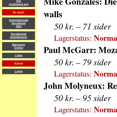
Mike Gonzales: Die
Om
modstand.org
walls
Se også:
Internationale
50 kr. – 71 sider
Socialister
/ISU
Normal
Lagerstatus:
Socialistisk
Arbejderavis
Marxisme
Paul McGarr: Mozar
Online
Links
50 kr. – 79 sider
Admin
Normal
Lagerstatus:
Login
John Molyneux: Re
50 kr. – 95 sider
Normal
Lagerstatus: