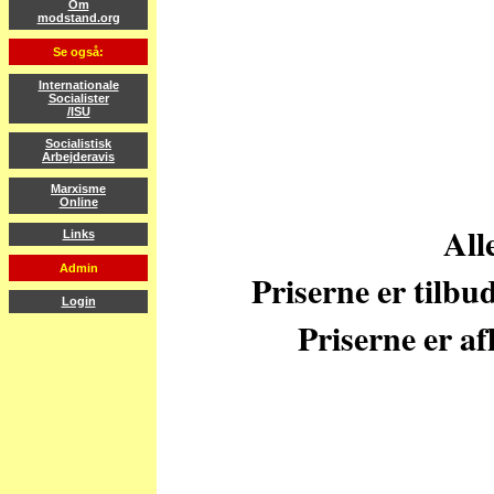
Om
modstand.org
Se også:
Internationale
Socialister
/ISU
Socialistisk
Arbejderavis
Marxisme
Online
All
Links
Admin
Priserne er tilbu
Login
Priserne er af