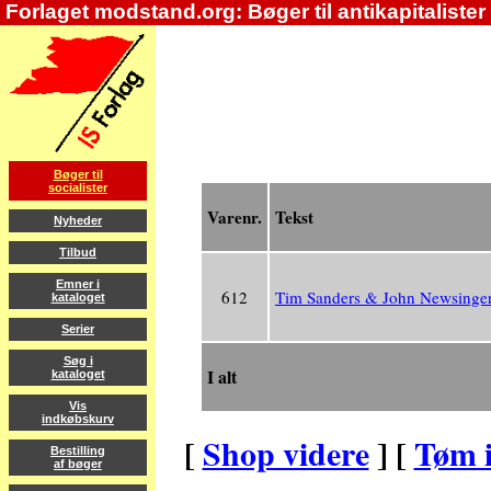
Forlaget modstand.org: Bøger til antikapitalister
Bøger til
socialister
Varenr.
Tekst
Nyheder
Tilbud
Emner i
612
Tim Sanders & John Newsinger:
kataloget
Serier
Søg i
I alt
kataloget
Vis
indkøbskurv
[
Shop videre
] [
Tøm 
Bestilling
af bøger