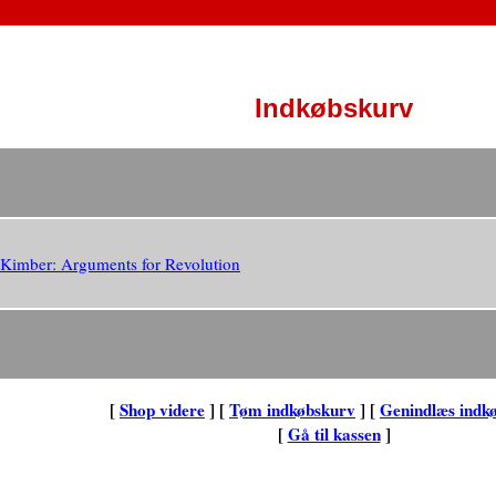
Indkøbskurv
Kimber: Arguments for Revolution
[
Shop videre
] [
Tøm indkøbskurv
] [
Genindlæs indk
[
Gå til kassen
]