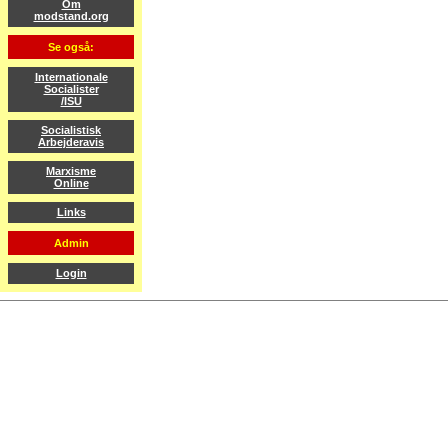
Om
modstand.org
Se også:
Internationale
Socialister
/ISU
Socialistisk
Arbejderavis
Marxisme
Online
Links
Admin
Login