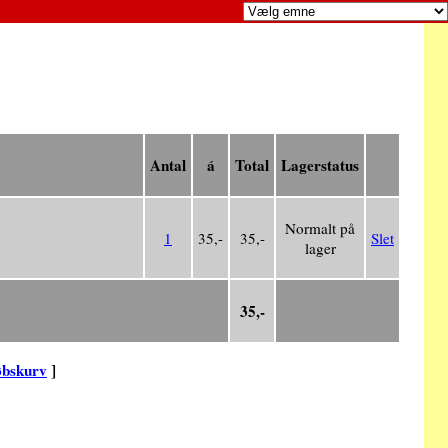
Antal
á
Total
Lagerstatus
Normalt på
1
35,-
35,-
Slet
lager
35,-
øbskurv
]