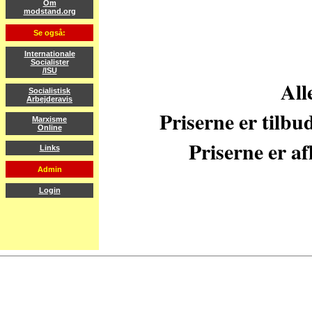
Om
modstand.org
Se også:
Internationale
Socialister
/ISU
All
Socialistisk
Arbejderavis
Priserne er tilbu
Marxisme
Online
Priserne er af
Links
Admin
Login