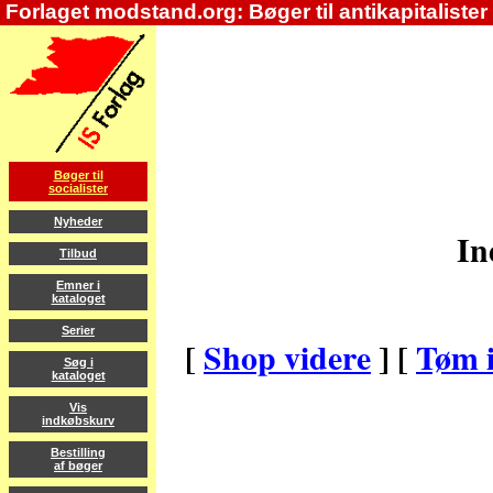
Forlaget modstand.org: Bøger til antikapitalister
Bøger til
socialister
Nyheder
In
Tilbud
Emner i
kataloget
Serier
[
Shop videre
] [
Tøm 
Søg i
kataloget
Vis
indkøbskurv
Bestilling
af bøger