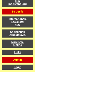
Om
modstand.org
Se også:
Internationale
Socialister
/ISU
Socialistisk
Arbejderavis
Marxisme
Online
Links
Admin
Login