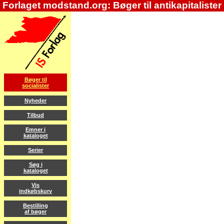
Forlaget modstand.org: Bøger til antikapitalister
Bøger til
socialister
Nyheder
Tilbud
Emner i
kataloget
Serier
Søg i
kataloget
Vis
indkøbskurv
Bestilling
af bøger