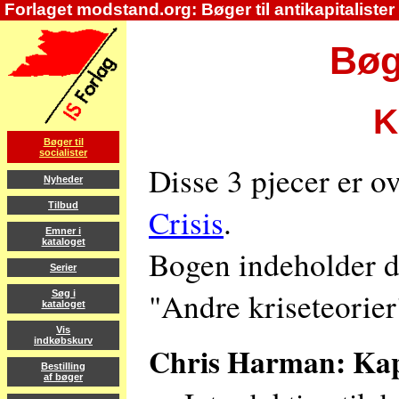
Forlaget modstand.org: Bøger til antikapitalister
Bøge
K
Bøger til
socialister
Disse 3 pjecer er o
Nyheder
Tilbud
Crisis
.
Emner i
kataloget
Bogen indeholder d
Serier
"Andre kriseteorier
Søg i
kataloget
Vis
indkøbskurv
Chris Harman: Kapit
Bestilling
af bøger