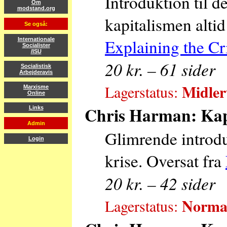
Introduktion til d
Om
modstand.org
kapitalismen altid
Se også:
Explaining the Cr
Internationale
Socialister
/ISU
20 kr. – 61 sider
Socialistisk
Arbejderavis
Midler
Lagerstatus:
Marxisme
Online
Chris Harman: Kapi
Links
Admin
Glimrende introdu
Login
krise. Oversat fra
20 kr. – 42 sider
Normal
Lagerstatus: