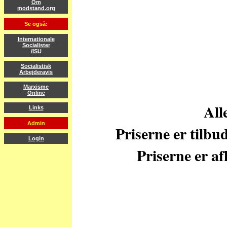
Om
modstand.org
Se også:
Internationale
Socialister
/ISU
Socialistisk
Arbejderavis
Marxisme
Online
All
Links
Admin
Priserne er tilbu
Login
Priserne er af