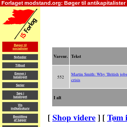
Forlaget modstand.org: Bøger til antikapitalister
Bøger til
socialister
Varenr.
Tekst
Nyheder
Tilbud
Martin Smith: Why 'British jobs 
Emner i
552
kataloget
crisis
Serier
Søg i
I alt
kataloget
Vis
indkøbskurv
[
Shop videre
] [
Tøm 
Bestilling
af bøger