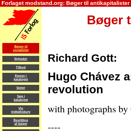
Forlaget modstand.org: Bøger til antikapitalister
Bøger t
Bøger til
socialister
Richard Gott:
Nyheder
Tilbud
Hugo Chávez an
Emner i
kataloget
revolution
Serier
Søg i
kataloget
with photographs by
Vis
indkøbskurv
Bestilling
----
af bøger