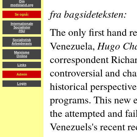
Om
modstand.org
fra bagsideteksten:
Se også:
Internationale
The only first hand 
Socialister
/ISU
Socialistisk
Hugo Ch
Venezuela,
Arbejderavis
Marxisme
correspondent Richar
Online
Links
controversial and cha
Admin
historical perspectiv
Login
programs. This new e
the attempted and fai
Venezuels's recent re