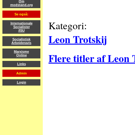
Om
modstand.org
Se også:
Kategori:
Internationale
Socialister
/ISU
Leon Trotskij
Socialistisk
Arbejderavis
Marxisme
Flere titler af Leon 
Online
Links
Admin
Login