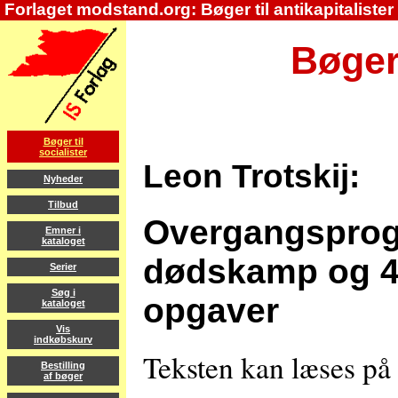
Forlaget modstand.org: Bøger til antikapitalister
Bøger 
Bøger til
socialister
Leon Trotskij:
Nyheder
Tilbud
Overgangsprog
Emner i
kataloget
dødskamp og 4.
Serier
Søg i
opgaver
kataloget
Vis
indkøbskurv
Teksten kan læses på
Bestilling
af bøger