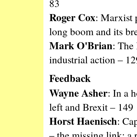
83
Roger Cox
: Marxist 
long boom and its b
Mark O'Brian
: The 
industrial action – 12
Feedback
Wayne Asher
: In a 
left and Brexit – 149
Horst Haenisch
: Ca
– the missing link: a