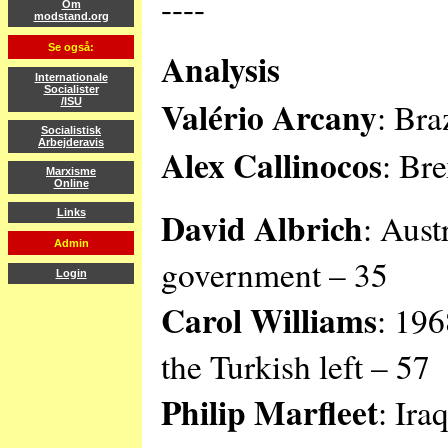
----
Om
modstand.org
Se også:
Analysis
Internationale
Socialister
Valério Arcany
: Bra
/ISU
Socialistisk
Arbejderavis
Alex Callinocos
: Bre
Marxisme
Online
David Albrich
: Aust
Links
Admin
government – 35
Login
Carol Williams
: 196
the Turkish left – 57
Philip Marfleet
: Ira