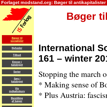
Forlaget modstand.org: Bøger til antikapitalister
Bøger ti
Bøger til
socialister
International S
Nyheder
161 – winter 20
Tilbud
Emner i
kataloget
Stopping the march of
Serier
Søg i
* Making sense of Bo
kataloget
Vis
* Plus Austria: fasc
indkøbskurv
Bestilling
af bøger