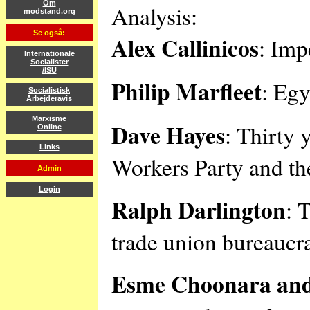
Om
Analysis:
modstand.org
Se også:
Alex Callinicos
: Imp
Internationale
Socialister
/ISU
Philip Marfleet
: Egy
Socialistisk
Arbejderavis
Marxisme
Dave Hayes
: Thirty 
Online
Links
Workers Party and th
Admin
Login
Ralph Darlington
: 
trade union bureaucr
Esme Choonara and