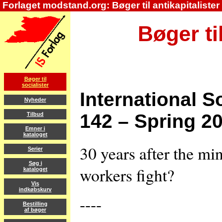
Forlaget modstand.org: Bøger til antikapitalister
Bøger ti
Bøger til
socialister
International S
Nyheder
142 – Spring 2
Tilbud
Emner i
kataloget
30 years after the mi
Serier
Søg i
workers fight?
kataloget
Vis
indkøbskurv
----
Bestilling
af bøger